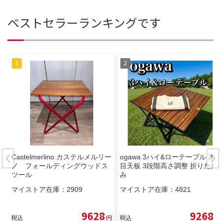
ベストセラーランキングです
Castelmerlino カステルメルリー
ogawa 3ハイ&ローテーブル 木
ノ フォールディングウッドス
目天板 3段階高さ調整 折りたた
ツール
み
マイストア在庫：
2909
マイストア在庫：
4821
9628
9268
税込
円
税込
円