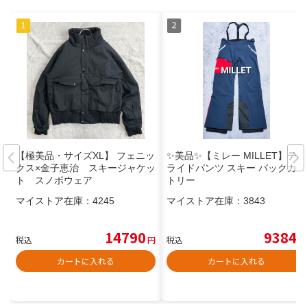
【極美品・サイズXL】 フェニッ
✨美品✨【ミレー MILLET】テル
クス×金子恵治 スキージャケッ
ライドパンツ スキー バックカン
ト スノボウェア
トリー
マイストア在庫：
4245
マイストア在庫：
3843
14790
9384
税込
円
税込
円
カートに入れる
カートに入れる