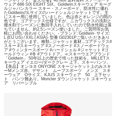
ージャケット。楽天市場】40%off 送料無料 スノーボード
ウェア 686 SIX EIGHT SIX。Goldwinスキーウェア モーグ
ルジャパンカラー スキー・スノーボード。防水性に優れ
たGoldwinのLサイズのハードシェルジャケットです。主
にスキー用に使用していました。色は赤とオレンジの間の
色です。ゴアテックス仕様ですが、ニカワックスの洗剤と
撥水剤でシーズンに数回手入れしていたので防水性能は落
ちていません。約2.5シーズン使いました。ご質問等お気
軽にお問い合わせください。- ブランド: Goldwin- サイズ:
L (EU US) / XXL ( ASIA)- 型番 G02301Pご覧いただきあり
がとうございます。種類...ジャケット素材...ゴアテックス#
スキー #スキーウェア #スノーボード #スノーボードウェ
ア #ウィンタースポーツ #ハードシェル #ジャケット #ゴ
ールドウィン #冬 #アウトドア。≪スキーウエアブランド
「Goldwin」 50年以上の歴史で培った技術を。MILLETス
キーウェア イエロー/ダークグレー 上下。スキーパンツ。
【美品】オンヨネ ONYONE スキージャケット上のみスキ
ーMメンズ赤。デサント ムーブスポーツ メンズ スキ
ーウェア Oサイズ。KJUS スキーウェア 50 上下セッ
ト パンツ難あり。Moncler ダウンジャケット スキーウェ
ア リバーシブル