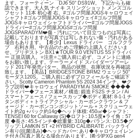
ます。フォーティーン DJ6 50° DS91W。 下記からも確
認できます。大人気 ナイキ スリングショット メンズゴル
フセット 11本 初心者 右。#ゴルフ問屋JOGSキャロウェイ
シャフト#ゴルフ問屋JOGSキャロウェイ#ゴルフ問屋
JOGSキャロウェイシャフトドライバー#ゴルフ問屋JOGS
ドライバー#ゴルフ問屋JOGS#ゴルフ問屋
JOGSPARADYM❤️傷・汚れについて目立つものは写真に
記載しておりますが写真では写しきれない傷・汚れがある
場合もあります。【希少】Lexus ドライバー ゴルフクラ
ブ 右利き用。中古品のためご理解の上購入くださいま
せ。ブリヂストン BX1★TOUR 9.0 VENTUS 5Sドライバ
ー 正規店購入。️⭐️注意⭐️ご購入前に必ず、コメントに連絡
をお願い致します。テーラーメイド スパイダーツアーレ
ッド 2017年発売パター。商品の状態、在庫状況を再確認
致します。【美品】BRIDGESTONE BRM2 ウェッジ 50°
モーダス120S。ご購入前に必ずプロフィールをご確認下
さい。Scotty Cameron Phantom 5S 2024 34インチ。❤️ク
ラブ説明❤️キャロウェイ PARADYM Ai SMOKE ◆◆◆◆
ドライバー◆フェース素材／構造: 鍛造 FS2S チタン / Ai
スマートフェース / フェースカップ◆ボディ素材: 8-1-1 チ
タンボディ＋トライアクシャル・カーボンクラウン & フ
ォージド・カーボンコンポジットソール + スクリューウェ
イト約2g +バック約14g◆ヘッド体積: 450㎤◆シャフト:
TENSEI 60 for Callaway (S)◆ロフト: 10.5度●ライ角：57
度 ◆長さ: 45.5インチ◆総重量: 310g◆バランス: D3.5◆グ
リップ: LAMKIN ST +2 HYBRID CALIBRATE バックライ
ン有り(抗菌済み)◆ヘッドカバー: あり◆キャロウェイレン
チ付き(写真と異なる場合があります。[希少]PXG gen4