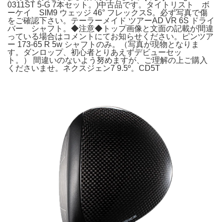
0311ST 5-G 7本セット。)中古品です。タイトリスト ボ
ーケイ SIM9 ウェッジ 46° フレックスS。必ず写真で傷
をご確認下さい。テーラーメイド ツアーAD VR 6S ドライ
バー シャフト。◆注意◆トップ画像と文面の記載が間違
っている場合はコメントにてお知らせください。ピンツア
ー 173-65 R 5w シャフトのみ。（写真が現物となりま
す。ダンロップ、初心者とりあえずデビューセッ
ト。） 間違いのないよう努めますが、ご理解の上ご購入
くださいませ。ネクスジェン7 9.5º。CD5T