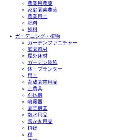
農業用農薬
家庭園芸農薬
農業用土
肥料
飼料
ガーデニング・植物
ガーデンファニチャー
庭園資材
屋外床材
ガーデン装飾
鉢・プランター
用土
育成園芸用品
土農具
刈払機
噴霧器
園芸機器
散水用品
雪かき用品
植物
種