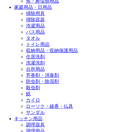
魚・爬虫類用品
家庭用品・日用品
掃除用具
掃除容器
洗濯用品
バス用品
タオル
トイレ用品
収納用品・収納保護用品
住居洗剤
洗濯洗剤
台所用品
芳香剤・消臭剤
防虫剤・除湿剤
殺虫剤
紙
カイロ
ローソク・線香・仏具
サンダル
キッチン用品
調理器具
調理用品