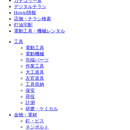
カテゴリ一覧
デジタルチラシ
Howto情報
店舗・チラシ検索
灯油宅配
電動工具・機械レンタル
工具
電動工具
電動機械
先端パーツ
作業工具
大工道具
左官道具
工具収納
保安
荷役
計測
研磨・ケミカル
金物・電材
釘・ビス
ネジボルト