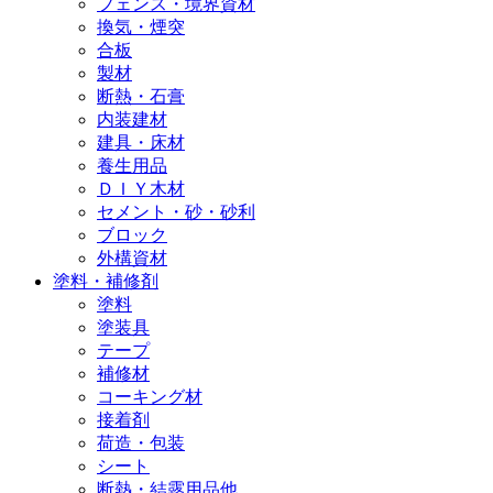
フェンス・境界資材
換気・煙突
合板
製材
断熱・石膏
内装建材
建具・床材
養生用品
ＤＩＹ木材
セメント・砂・砂利
ブロック
外構資材
塗料・補修剤
塗料
塗装具
テープ
補修材
コーキング材
接着剤
荷造・包装
シート
断熱・結露用品他