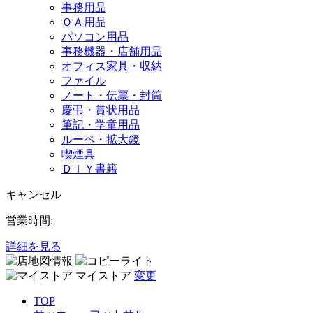
事務用品
ＯＡ用品
パソコン用品
事務機器・店舗用品
オフィス家具・収納
ファイル
ノート・伝票・封筒
慶弔・賞状用品
筆記・学童用品
ルーペ・拡大鏡
喫煙具
ＤＩＹ書籍
キャンセル
営業時間:
詳細を見る
マイストア
変更
TOP