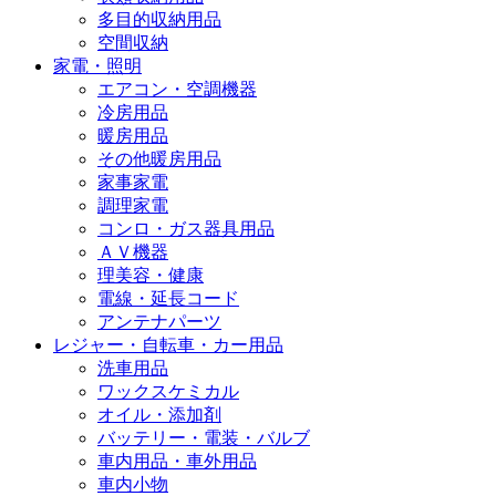
多目的収納用品
空間収納
家電・照明
エアコン・空調機器
冷房用品
暖房用品
その他暖房用品
家事家電
調理家電
コンロ・ガス器具用品
ＡＶ機器
理美容・健康
電線・延長コード
アンテナパーツ
レジャー・自転車・カー用品
洗車用品
ワックスケミカル
オイル・添加剤
バッテリー・電装・バルブ
車内用品・車外用品
車内小物