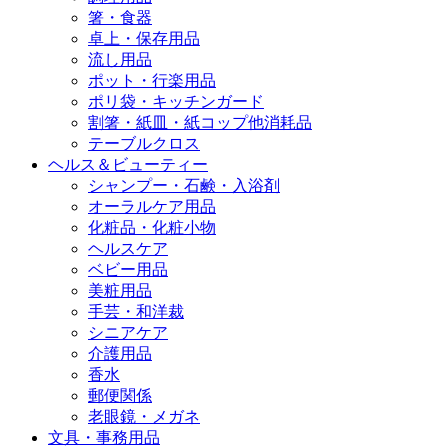
箸・食器
卓上・保存用品
流し用品
ポット・行楽用品
ポリ袋・キッチンガード
割箸・紙皿・紙コップ他消耗品
テーブルクロス
ヘルス＆ビューティー
シャンプー・石鹸・入浴剤
オーラルケア用品
化粧品・化粧小物
ヘルスケア
ベビー用品
美粧用品
手芸・和洋裁
シニアケア
介護用品
香水
郵便関係
老眼鏡・メガネ
文具・事務用品