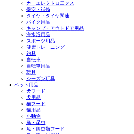
カーエレクトロ二クス
保安・補修
タイヤ・タイヤ関連
バイク用品
キャンプ・アウトドア用品
海水浴用品
スポーツ用品
健康トレーニング
釣具
自転車
自転車用品
玩具
シーズン玩具
ペット用品
犬フード
犬用品
猫フード
猫用品
小動物
鳥・昆虫
魚・爬虫類フード