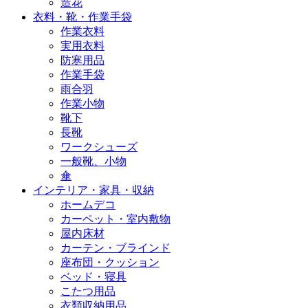
造花
衣料・靴・作業手袋
作業衣料
実用衣料
防寒用品
作業手袋
雨合羽
作業小物
靴下
長靴
ワークシューズ
一般靴、小物
傘
インテリア・家具・収納
ホームデコ
カーペット・室内敷物
屋内床材
カーテン・ブラインド
座布団・クッション
ベッド・寝具
こたつ用品
衣類収納用品