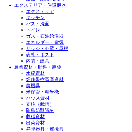
エクステリア・住設機器
エクステリア
キッチン
バス・洗面
トイレ
ガス・石油給湯器
エネルギー・電気
サッシ・外壁・屋根
表札・ポスト
内装・建具
農業資材・肥料・農薬
水稲資材
畑作果樹畜産資材
農機具
米保管・精米機
ハウス資材
支柱（栽培）
防鳥防獣資材
収穫資材
出荷資材
昇降器具・運搬具