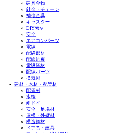
建具金物
針金・チェーン
補強金具
キャスター
DIY素材
安全
エアコンパーツ
電線
配線部材
配線結束
電設資材
配線パーツ
換気扇
建材・木材・配管材
配管材
水栓
雨ドイ
安全・足場材
屋根・外壁材
構造鋼材
ドア窓・建具