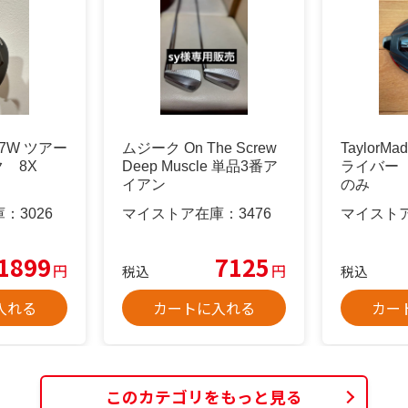
X 7W ツアー
ムジーク On The Screw
TaylorMa
ク 8X
Deep Muscle 単品3番ア
ライバー
イアン
のみ
庫：
3026
マイストア在庫：
3476
マイスト
1899
7125
円
円
税込
税込
入れる
カートに入れる
カー
このカテゴリをもっと見る