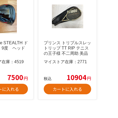
de STEALTH ド
プリンス トリプルスレッ
 9度 ヘッド
トリップ TT RIP テニス
の王子様 不二周助 美品
ア在庫：
4519
マイストア在庫：
2771
7500
10904
円
円
税込
トに入れる
カートに入れる