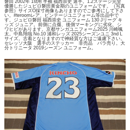
磐田 2002年 1st用 半袖 福西崇史 選手。1.2ステージ完全
優勝したジュビロ磐田黄金期のユニフォームです。（写真
参照）サイズO採寸画像もありますのでご参考にして下さ
い。#teroomレア、ビンテージユニフォーム等出品中で
す。ジュビロ磐田 福西崇史 ユニフォーム 130 Jリーグ キ
ッズ ジュニア。前側に点傷、後側マーキングに劣化、シ
ワヒビがあります。京都サンガユニフォーム2025 川崎颯
太。中島翔哉 No.10 浦和レッズ 2025シーズンユニ 3nd L
サイズ。古着となりますので神経質な方はご遠慮下さい。
セレッソ大阪 選手のステッカー 非売品 バラ売り。大
分トリニータ 2019シーズン ユニフォーム。