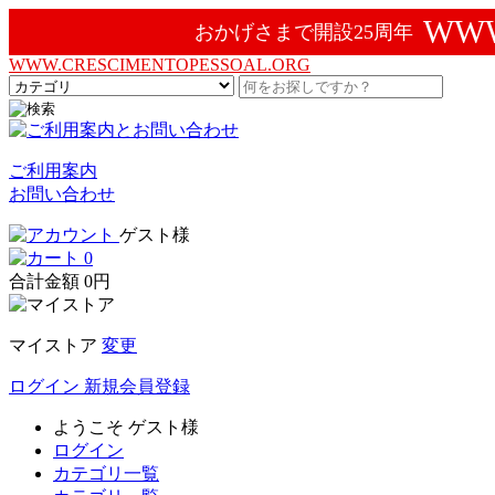
WWW
おかげさまで開設25周年
WWW.CRESCIMENTOPESSOAL.ORG
ご利用案内
お問い合わせ
ゲスト様
0
合計金額
0円
マイストア
変更
ログイン
新規会員登録
ようこそ
ゲスト様
ログイン
カテゴリ一覧