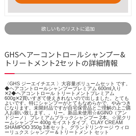
欲しいものリストに追加
GHSヘアーコントロールシャンプー&
トリートメント2セットの詳細情報
〈GHS ジーエイチエス 〉大容量ボリュームセット です。
◆ヘアコントロールシャンプープレミアム 600ml入り
✕2◆ヘアコントロール トリートメントプレミアム
600g✕2買いすぎて使えきれないので出しました。とても
よいです。特にシャンプーがとてもなめらかで、やみつき
になります。未開封品ですが自宅保管品とご理解の上ご購
入お願い致します。。りー。新品未使用☆&GINO（アン
ドジーノ） プレミアムブラックシャンプー 2本。☆泥クリ
ームシャンプー 400g モイストタイプ。CLAY CREAM
SHAMPOO 350g 3本セット。グランドリンケージ ウィロ
ーリュクス シャンプー＆トリートメント セット