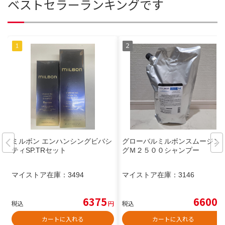
ベストセラーランキングです
ミルボン エンハンシングビバシ
グローバルミルボンスムージン
ティSP.TRセット
グＭ２５００シャンプー
マイストア在庫：
3494
マイストア在庫：
3146
6375
6600
税込
円
税込
円
カートに入れる
カートに入れる