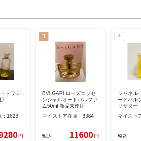
ードトワレ
BVLGARI ローズエッセ
シャネル 
庭》
ンシャルオードパルファ
ードパル
ム50ml 新品未使用
リザター 
庫：
1623
マイストア在庫：
3384
マイスト
9280
11600
円
円
税込
税込