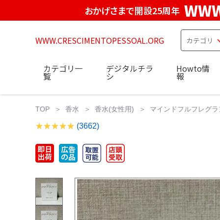
WWW
おかげさまで開設25周年
WWW.CRESCIMENTOPESSOAL.ORG
カテゴリ一
デジタルチラ
Howto情
覧
シ
報
TOP
香水
香水(女性用)
マインドフルフレグラン
(3662)