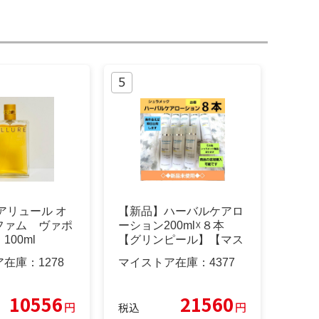
アリュール オ
【新品】ハーバルケアロ
ファム ヴァポ
ーション200ml☓８本
100ml
【グリンピール】【マス
トアイテム】
ア在庫：
1278
マイストア在庫：
4377
10556
21560
円
円
税込