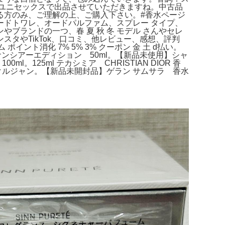
、ユニセックスで出品させていただきますね。中古品
る方のみ、ご理解の上、ご購入下さい。#香水ページ
ドトワレ、オードパルファム、スプレー タイプ、
ランドの一つ、春 夏 秋 冬 モデル さんやセレ
タやTikTok、口コミ、他レビュー、感想、評判
ント消化 7% 5% 3% クーポン 金 土 d払い。
ンシアーエディション 50ml。【新品未使用】シャ
125ml テカシミア CHRISTIAN DIOR 香
ランシスクルジャン。【新品未開封品】ゲラン サムサラ 香水