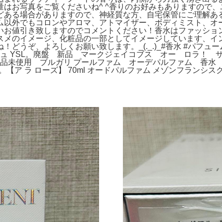
はお写真をご覧くださいね^ ^香りのお好みもありますので
どある場合がありますので、神経質な方、自宅保管にご理解あ
ム以外でもコロンやアロマ、アトマイザー、ボディミスト、オー
お値引き致しますのでコメントください！香水はファッションやブ
メのイメージ、化粧品の一部としてイメージしています、インス
ぞ、よろしくお願い致します。_(._.)_#香水 #パフューム ポイ
ュ YSL。廃盤 新品 マークジェイコブス オー ロラ！ サ
品未使用 ブルガリ プールファム オーデパルファム 香水 100ml。
CHANEL。【ア ラ ローズ】 70ml オードパルファム メゾンフ