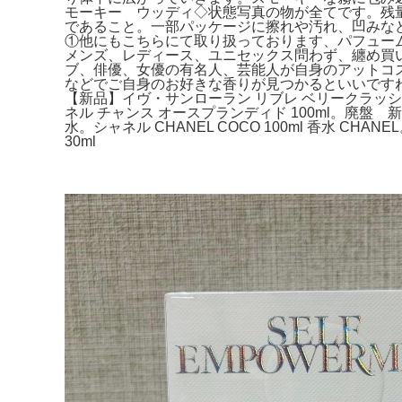
モーキー ウッディ◇状態写真の物が全てです。残量
であること。一部パッケージに擦れや汚れ、凹みな
①他にもこちらにて取り扱っております、パフュー
メンズ、レディース、ユニセックス問わず、纏め買い
ブ、俳優、女優の有名人、芸能人が自身のアットコス
などでご自身のお好きな香りが見つかるといいですね！どう
【新品】イヴ・サンローラン リブレ ベリークラッシ
ネル チャンス オースプランディド 100ml。廃盤 新
水。シャネル CHANEL COCO 100ml 香水 
30ml