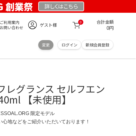
RG 創業祭
詳しくは
こちら
合計金額
ご利用案内
0
ゲスト様
0円
お問い合わせ
変更
ログイン
新規会員登録
フレグランス セルフエン
40ml 【未使用】
ESSOAL.ORG 限定モデル
の使い心地などをご紹介いただいております！