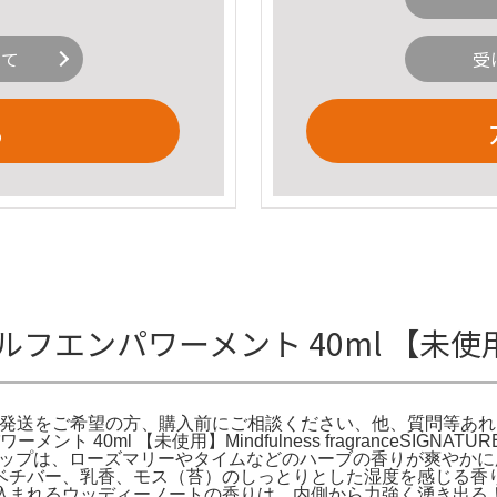
いて
受
る
ルフエンパワーメント 40ml 【未
発送をご希望の方、購入前にご相談ください、他、質問等あればお
ml 【未使用】Mindfulness fragranceSIGNATURE PE
-◇香調トップは、ローズマリーやタイムなどのハーブの香りが爽や
ベチバー、乳香、モス（苔）のしっとりとした湿度を感じる香
込まれるウッディーノートの香りは、内側から力強く湧き出る