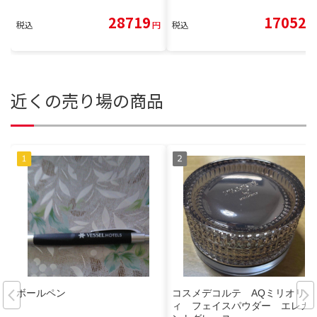
28719
17052
税込
円
税込
円
近くの売り場の商品
ボールペン
コスメデコルテ AQミリオリテ
ィ フェイスパウダー エレガ