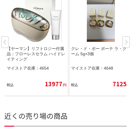
【ヤーマン】リフトロジー付属
クレ・ド・ポー ボーテ ラ・クレ
品：フローレスセラム ハイドレ
ーム 5g×3個
イティング
マイストア在庫：
4654
マイストア在庫：
4648
13977
7125
税込
円
税込
円
近くの売り場の商品