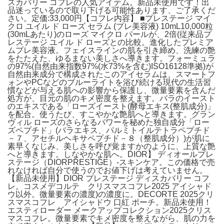
スカバリー コフレの人気アイテム。新品未使用です！出
品迷っているので取り下げる可能性あります、ご了承くだ
さい。定価:33,000円【コフレ内容】 ■プレステージ マイ
クロ ユイル ド ローズ セラム (プレ美容液) 10mL10,000粒
(30mLあたり)のローズ マイクロ パールが、2倍(従来品プ
レステージ ユイル ド ローズとの比較。進化したプレミア
ムプレ美容液。フェイスラインの肌を引き締め、洗練の艶
をたたえた、ゆるまない美しさへ導きます。フォーミュラ
の97%(自然由来指数97%(水73%を含む)ISO16128準拠)が
自然由来成分で構成されたこのアイセラムは、スマートフ
ォンやPCなどのブルーライトを浴び続ける現代の生活習
慣などが与える肌への影響から保護し、微量要素を含んだ
処方が、目元の肌のキメ密度を整えます。バラのイースト
のエキスである「ローズイースト(酵母エキス(整肌成分)」
を配合。使うたび、すこやかな艶肌へと導きます。グラン
ヴィル ローズのさらなるパワーを秘めた独自成分「ロー
ズペプチド」(バラエキス、パルミトイルテトラペプチド
－７、アセチルヘキサペプチド－８（整肌成分）)が肌に
素早くなじみ、美しさを呼び覚ますかのように、上質な艶
へと導きます。しなやかな肌へ。DIOR】 ディオールプレ
ステージ（DIORPRESTIGE）-スキンケア。この価格で売
れなければ自分で使うのでお値下げは考えていません。
【新品未使用】DIOR プレステージ ディスカバリー コフ
レ。コスメデコルテ クリスマスコフレ2025 アイシャド
ウ以外。微量要素の濃度)の濃度に。DECORTE 2025クリ
スマスコフレ アイシャドウ 口紅 ポーチ。新品未使用！
エスティローダー メークアップコレクション2025クリス
マスコフレ。微量要素でキメ密度を整えながら、肌の力を