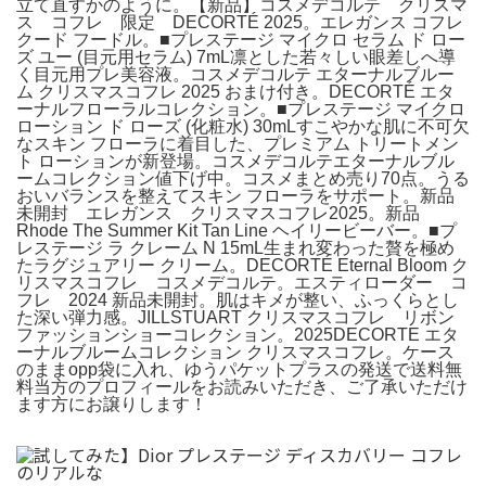
立て直すかのように。【新品】コスメデコルテ クリスマ
ス コフレ 限定 DECORTÉ 2025。エレガンス コフレ
クード フードル。■プレステージ マイクロ セラム ド ロー
ズ ユー (目元用セラム) 7mL凛とした若々しい眼差しへ導
く目元用プレ美容液。コスメデコルテ エターナルブルー
ム クリスマスコフレ 2025 おまけ付き。DECORTÉ エタ
ーナルフローラルコレクション。■プレステージ マイクロ
ローション ド ローズ (化粧水) 30mLすこやかな肌に不可欠
なスキン フローラに着目した、プレミアム トリートメン
ト ローションが新登場。コスメデコルテエターナルブル
ームコレクション値下げ中。コスメまとめ売り70点。うる
おいバランスを整えてスキン フローラをサポート。新品
未開封 エレガンス クリスマスコフレ2025。新品
Rhode The Summer Kit Tan Line ヘイリービーバー。■プ
レステージ ラ クレーム N 15mL生まれ変わった贅を極め
たラグジュアリー クリーム。DECORTÉ Eternal Bloom ク
リスマスコフレ コスメデコルテ。エスティローダー コ
フレ 2024 新品未開封。肌はキメが整い、ふっくらとし
た深い弾力感。JILLSTUART クリスマスコフレ リボン
ファッションショーコレクション。2025DECORTE エタ
ーナルブルームコレクション クリスマスコフレ。ケース
のままopp袋に入れ、ゆうパケットプラスの発送で送料無
料当方のプロフィールをお読みいただき、ご了承いただけ
ます方にお譲りします！