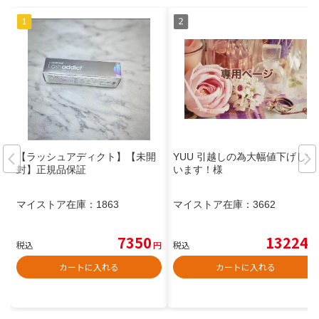
【ラッシュアディクト】【未開
YUU 引越しの為大幅値下げして
封】正規品保証
います！様
マイストア在庫：
1863
マイストア在庫：
3662
7350
13224
税込
円
税込
円
カートに入れる
カートに入れる