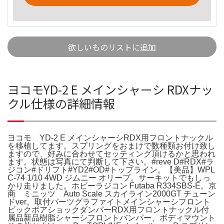
欲しいものリストに追加
ヨコモYD-2 E メインシャーシ RDXナッ
クル仕様の詳細情報
ヨコモ YD-2 E メインシャーシRDX用フロントナックル
を移植してます。スプリングをおまけで数種類お付け致し
ますので、好みに合わせてセッティング頂けるかと思われ
ます。状態は写真にて判断して下さい。#reve D#RDX#ラ
ジコン#ドリフト#YD2#OD#トップライン。【美品】WPL
C-74 1/10 4WD ジムニー オリーブ。サーキットでもしっ
かり走りました。ホビーラジコン Futaba R334SBS-E。京
商 ミニッツ Auto Scale スカイライン2000GT チューン
ドver。取付パーツグラファイトメインシャーシフロント
ビックボアショックダンパーRDX用フロントナックル付
属品新品樹脂シャーシフロントバンパー、ボディマウント