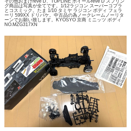
その他おまけreve D、TOPLINE ホイールreve D スプリン
グ商品は写真が全てです。1/12ラジコン スーパーコブラ
とコスミック。たま 1/10 タミヤ ラジコン ボディ フェラ
ーリ 599XX ドリパケ。中古品の為ノークレームノーリタ
ーンでお願い致します。KYOSYO 京商 ミニッツ ボディ
NO.MZG317XN