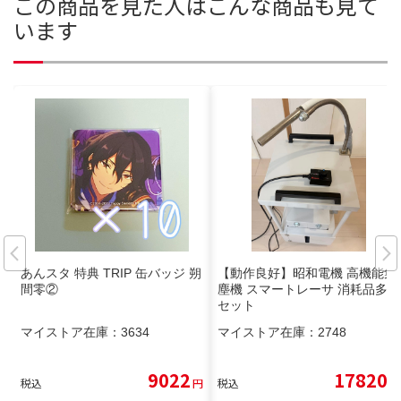
この商品を見た人はこんな商品も見て
います
あんスタ 特典 TRIP 缶バッジ 朔
【動作良好】昭和電機 高機能集
間零②
塵機 スマートレーサ 消耗品多数
セット
マイストア在庫：
3634
マイストア在庫：
2748
9022
17820
税込
円
税込
円