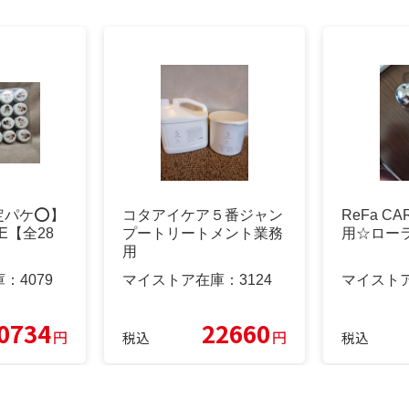
【限定パケ⭕️】
コタアイケア５番ジャン
ReFa C
VE【全28
プートリートメント業務
用☆ロー
用
庫：
4079
マイストア在庫：
3124
マイスト
0734
22660
円
円
税込
税込