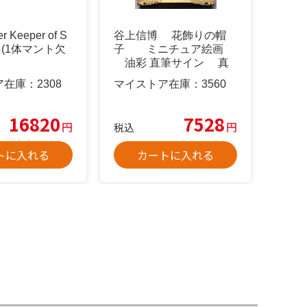
 Keeper of S
谷上信博 花飾りの帽
×２ (1体マント欠
子 ミニチュア絵画
油彩 直筆サイン 真
作
ア在庫：
2308
マイストア在庫：
3560
16820
7528
円
円
税込
トに入れる
カートに入れる