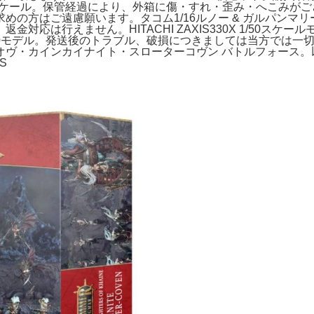
スケール。保管経過により、外箱に傷・すれ・歪み・へこみがございます
の方はご遠慮願います。タコム1/16ルノー & ガルパンマ
対応は行えません。HITACHI ZAXIS330X 1/50ス
ng 777 1/200モデル。発送後のトラブル、破損につきましては
オヴ・カインカイナイト・スローターコヴン バトルフォース。
S