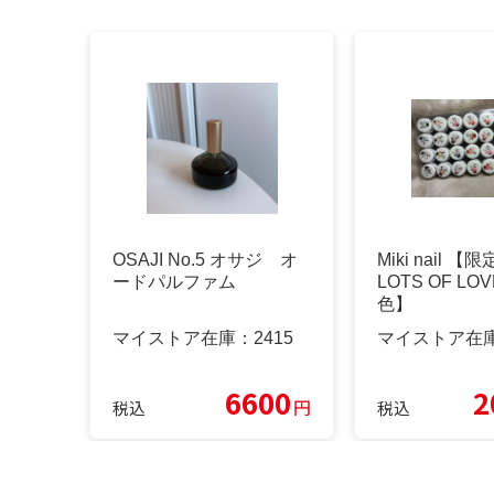
OSAJI No.5 オサジ オ
Miki nail 
ードパルファム
LOTS OF LO
色】
マイストア在庫：
2415
マイストア在
6600
2
円
税込
税込