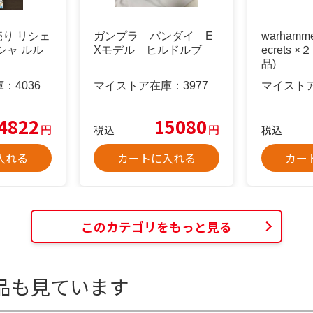
売り リシェ
ガンプラ バンダイ E
warhammer
シャ ルル
Xモデル ヒルドルブ
ecrets 
品)
庫：
4036
マイストア在庫：
3977
マイスト
4822
15080
円
円
税込
税込
入れる
カートに入れる
カー
このカテゴリをもっと見る
品も見ています