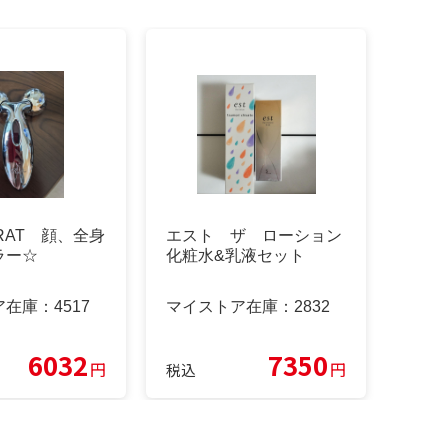
ARAT 顔、全身
エスト ザ ローション
ラー☆
化粧水&乳液セット
ア在庫：
4517
マイストア在庫：
2832
6032
7350
円
円
税込