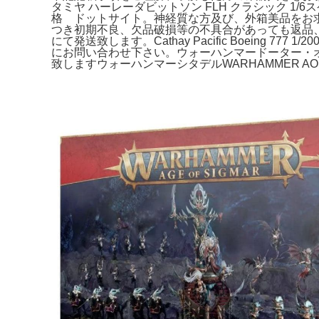
タミヤ ハーレーダビットソン FLH クラシック 1/6
格 ドットサイト。神経質な方及び、外箱美品をお求め
つき初期不良、欠品破損等の不具合があっても返品、返金
にて発送致します。Cathay Pacific Boei
にお問い合わせ下さい。ウォーハンマードーター・
致しますウォーハンマーシタデルWARHAMMER AO