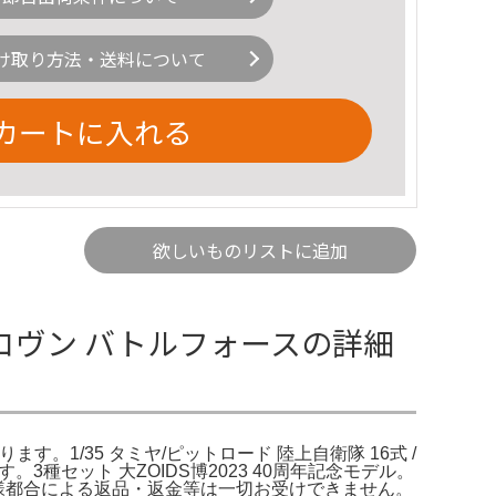
け取り方法・送料について
カートに入れる
欲しいものリストに追加
ヴン バトルフォースの詳細
1/35 タミヤ/ピットロード 陸上自衛隊 16式 /
セット 大ZOIDS博2023 40周年記念モデル。
入者様都合による返品・返金等は一切お受けできません。