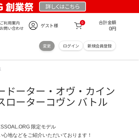
RG 創業祭
詳しくは
こちら
合計金額
ご利用案内
0
ゲスト様
0円
お問い合わせ
変更
ログイン
新規会員登録
ス
ードーター・オヴ・カイン
スローターコヴン バトル
ESSOAL.ORG 限定モデル
の使い心地などをご紹介いただいております！