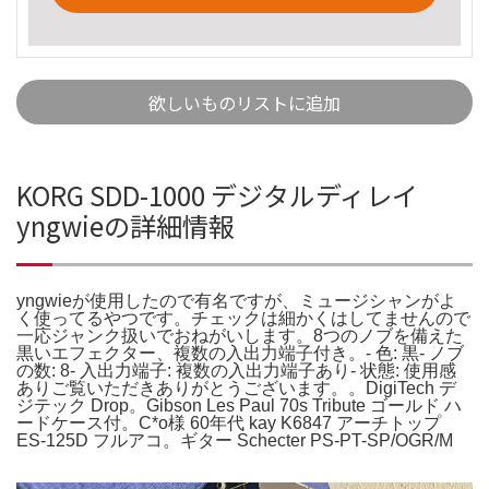
欲しいものリストに追加
KORG SDD-1000 デジタルディレイ
yngwieの詳細情報
yngwieが使用したので有名ですが、ミュージシャンがよ
く使ってるやつです。チェックは細かくはしてませんので
一応ジャンク扱いでおねがいします。8つのノブを備えた
黒いエフェクター、複数の入出力端子付き。- 色: 黒- ノブ
の数: 8- 入出力端子: 複数の入出力端子あり- 状態: 使用感
ありご覧いただきありがとうございます。。DigiTech デ
ジテック Drop。Gibson Les Paul 70s Tribute ゴールド ハ
ードケース付。C*o様 60年代 kay K6847 アーチトップ
ES-125D フルアコ。ギター Schecter PS-PT-SP/OGR/M