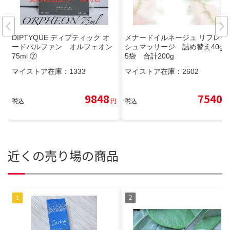
DIPTYQUE ディプティック オ
メナードイルネージュ リフレッ
ードパルファン オルフェオン
シュマッサージ 詰め替え40g×
75ml ⑦
5袋 合計200g
マイストア在庫：
1333
マイストア在庫：
2602
9848
7540
税込
円
税込
円
近くの売り場の商品