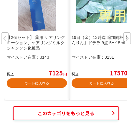
【2個セット】 薬用 ケアリング
19日（金）13時迄 追加同梱【り
ローション、ケアリングミルク
んりん】ドテラ 9点 5〜15ml
シャンソン化粧品
マイストア在庫：
3143
マイストア在庫：
3131
7125
17570
税込
円
税込
円
カートに入れる
カートに入れる
このカテゴリをもっと見る