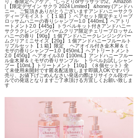
り」春限定ヘアケア、“しっとりorサラサラ”の2。Amazon
| 【限定デザイン サクラ 2024 Limited】 &honey (アンドハ
ニー。ご覧頂きありがとうございますアンドハニーサクラ
ディープモイスト《【１箱】》ペアセット限定チェリーブ
ロッサムハニーの香りシャンプー1.0【440mL】ヘアトリ
ートメント2.0【445g】トラベルキット付きアンドハニー
サクラクレンジングバームクリア限定チェリーブロッサム
ハニーの香り【90g】１個アンドハニークレンジングバー
ムクリアミニサイズ【20g】１個アンドハニーフルールト
リプルセット【１箱】限定 ヘアオイル付き金木犀＆ミ
モザの香りシャンプー1.0【450mL】ヘアトリートメント
2.0【450g】ヘアオイル3.0【100mL】アンドハニーフルー
ル金木犀＆ミモザの香りサンプル トラベルお試しシャン
プー【10mL】トリートメント【10g】《８個セット》全
て未使用未開封です匿名配送致します即購入OKですバラ
売り、お値下げごめんなさい発送の際はリサイクル段ボー
ルでの発送となりますご了承頂ける方宜しくお願い致しま
す