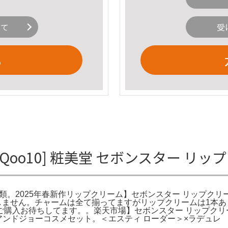
いて
受
る
oo10] 粧美堂 セボンスター リッ
12種類。2025年春新作リップクリーム】セボンスター リップク
りしません。チャームは全て揃ってますがリップクリームは1本
購入お待ちしてます。。楽天市場】セボンスター リップクリー
会員限定。ポールアンドジョーコスメセット。＜エスティ ローダー＞×