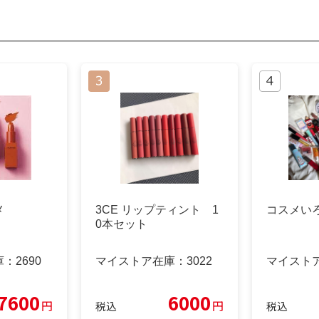
メ
3CE リップティント 1
コスメい
0本セット
庫：
2690
マイストア在庫：
3022
マイスト
7600
6000
円
円
税込
税込