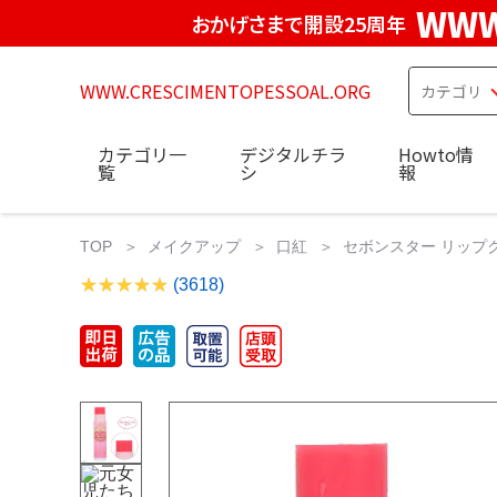
WWW
おかげさまで開設25周年
WWW.CRESCIMENTOPESSOAL.ORG
カテゴリ一
デジタルチラ
Howto情
覧
シ
報
TOP
メイクアップ
口紅
セボンスター リップク
(3618)