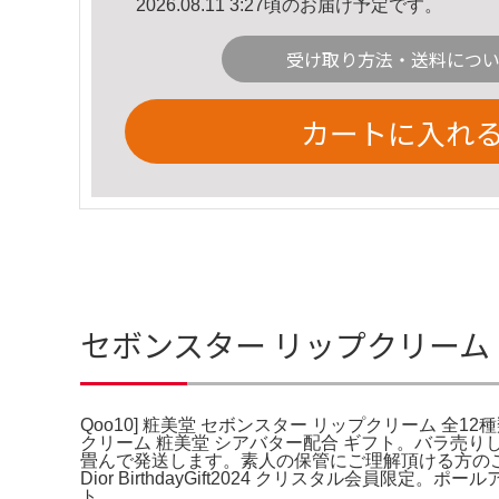
2026.08.11 3:27頃のお届け予定です。
受け取り方法・送料につ
カートに入れ
セボンスター リップクリーム Q
Qoo10] 粧美堂 セボンスター リップクリーム 全
クリーム 粧美堂 シアバター配合 ギフト。バラ売
畳んで発送します。素人の保管にご理解頂ける方のご
Dior BirthdayGift2024 クリスタル
ト