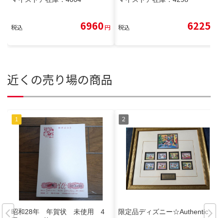
6960
6225
税込
円
税込
円
近くの売り場の商品
昭和28年 年賀状 未使用 4
限定品ディズニー☆Authentic P