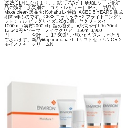
2025.11月になります。。試してみた】琥珀L ソーマ化粧
品の効果・肌質別の口コミ・レビュー | LIPS。- 製品名:
Make clear- 製品名: Kohaku L- 特徴: AGED 5 YEARS 熟成
期間5年ものです。G638 コラリッチEX ブライトニングリ
フトジェル ビッグサイズ120g 3個。ヤクジョスイ
1000ml（実質2000ml）詰め替え。⚫︎想真琥珀L(b) 30ml
13,640円⚫︎ソーマ メイククリア 150ml 3,960
円 合計 … 17,600円ご覧いただきありがとう
ございます。新品❤️aphrodianaSE-1リフトセラムN CR-2
モイスチャークリームN