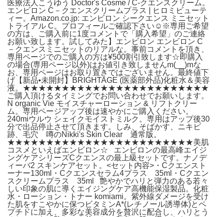
医療法人こうゆう Doctor's Cosme / C-クエンスクリーム。
エンビロン C－クエンスクリームプラス | ヒロミビューテ
ィー。Amazon.co.jp: エンビロン シークエンス ミニセット
トライアル C。プロフィールご確認下さい☺︎※専用ご希望
の方は、ご購入前に1度コメントで「購入希望」のご連絡
お願い致します。試してみた】エンビロン エンビロン C
－クエンスミニセットのリアルな。事前コメントを頂き、
専用ページでのご購入の方は¥500割引致します☆即購入
の場合(専用ページ以外)はお値引き致しませんm(__)mな
お、専用ページはお取り置きではございません。最終値下
げ【新品•未開封】BRIGHTAGE (医薬部外品)化粧水＆美容
液。★★★★★★★★★★★★★★★★★★★★★★★★
ご購入頂けるタイミングでお問い合わせでお願いします。
N organic Vie モイスチャーローション & リフトクリー
ム。専用ページアップ後は速やかにご購入ください。
240miウルウ シェイクモイストミルク。専用はアップ後30
分で出品停止させて頂きます。しみ、そばかす、ニキビ
跡、毛穴 噂のNikki's Skin Clear 通常版。
★★★★★★★★★★★★★★★★★★★★★★★★美肌
コスメといえばエンビロン☆⠀エンビロンの最高峰エイジ
ングケアシリーズCクエンスの最上級セットです。ナノデ
ィーバ2 スキンケアセット。<セット内容>・Cクエンスト
ーナー130ml・Cクエンスセラム4プラス 35ml・Cクエン
スクリームプラス 35ml⠀艶やかでハリと弾力のある若々
しい印象の肌に導くエイジングケア高機能保湿製品。化粧
水・ローション・トナー komiami。紫外線ダメージを受け
た肌をすこやかに保つビタミンA*(レチノール誘導体)とペ
プチドに加え、多彩な美容成分を贅沢に配合し、ハリとう