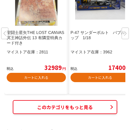
聖闘士星矢THE LOST CANVAS
P-47 サンダーボルト バブルト
冥王神話外伝 13 有隣堂特典カ
ップ 1/18
ード付き
マイストア在庫：
2811
マイストア在庫：
3962
32989
17400
税込
円
税込
円
カートに入れる
カートに入れる
このカテゴリをもっと見る