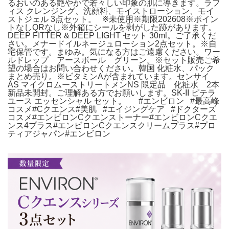
るおいのある艶やかで若々しい印象の肌に導きます。ラフ
ィス クレンジング、洗顔料、モイストローション、モイ
ストジェル 3点セット。⠀※未使用※期限202608※ポイン
トなしQRなし※外箱にシールを剥がした跡があります。
DEEP FITTER & DEEP LIGHT セット 30ml。ご了承くだ
さい。メナードイルネージュローション2点セット。※自
宅保管です。まゆみ。気になる方はご遠慮ください。ワー
ルドレップ アースボール グリーン。※セット販売ご希
望の場合はお問い合わせください。韓国 化粧水、パック
まとめ売り。※ビタミンAが含まれています。センサイ
AS マイクロムーストリートメンNS 限定品 化粧水 2本
新品未開封。ご理解ある方でお願いします。SK-II ピテラ
ユース エッセンシャル セット。⠀⠀#エンビロン⠀#最高峰
コスメ#Cクエンス#美肌⠀#エイジングケア⠀#ドクターズ
コスメ#エンビロンCクエンストーナー#エンビロンCクエ
ンス4プラス#エンビロンCクエンスクリームプラス#プロ
ティアジャパン#エンビロン