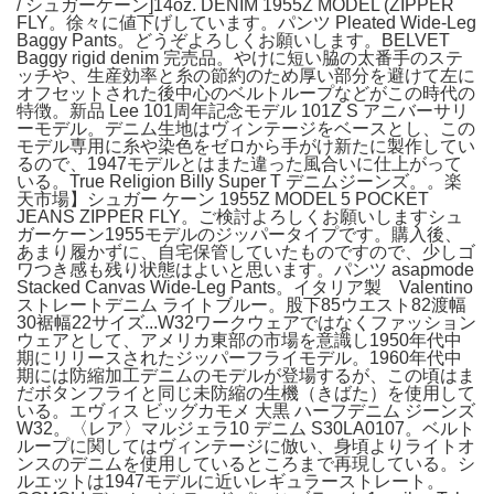
/ シュガーケーン]14oz. DENIM 1955Z MODEL (ZIPPER
FLY。徐々に値下げしています。パンツ Pleated Wide-Leg
Baggy Pants。どうぞよろしくお願いします。BELVET
Baggy rigid denim 完売品。やけに短い脇の太番手のステ
ッチや、生産効率と糸の節約のため厚い部分を避けて左に
オフセットされた後中心のベルトループなどがこの時代の
特徴。新品 Lee 101周年記念モデル 101Z S アニバーサリ
ーモデル。デニム生地はヴィンテージをベースとし、この
モデル専用に糸や染色をゼロから手がけ新たに製作してい
るので、1947モデルとはまた違った風合いに仕上がって
いる。True Religion Billy Super T デニムジーンズ。。楽
天市場】シュガー ケーン 1955Z MODEL 5 POCKET
JEANS ZIPPER FLY。ご検討よろしくお願いしますシュ
ガーケーン1955モデルのジッパータイプです。購入後、
あまり履かずに、自宅保管していたものですので、少しゴ
ワつき感も残り状態はよいと思います。パンツ asapmode
Stacked Canvas Wide-Leg Pants。イタリア製 Valentino
ストレートデニム ライトブルー。股下85ウエスト82渡幅
30裾幅22サイズ...W32ワークウェアではなくファッション
ウェアとして、アメリカ東部の市場を意識し1950年代中
期にリリースされたジッパーフライモデル。1960年代中
期には防縮加工デニムのモデルが登場するが、この頃はま
だボタンフライと同じ未防縮の生機（きばた）を使用して
いる。エヴィス ビッグカモメ 大黒 ハーフデニム ジーンズ
W32。〈レア〉マルジェラ10 デニム S30LA0107。ベルト
ループに関してはヴィンテージに倣い、身頃よりライトオ
ンスのデニムを使用しているところまで再現している。シ
ルエットは1947モデルに近いレギュラーストレート。