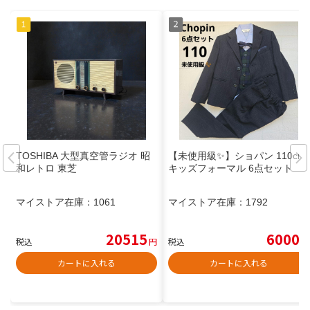
TOSHIBA 大型真空管ラジオ 昭
【未使用級✨】ショパン 110cm
和レトロ 東芝
キッズフォーマル 6点セット
マイストア在庫：
1061
マイストア在庫：
1792
20515
6000
税込
円
税込
円
カートに入れる
カートに入れる