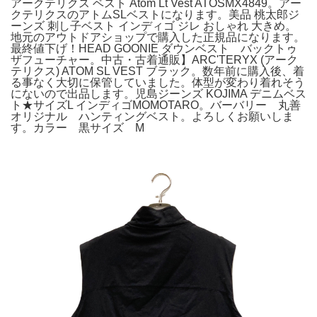
アークテリクス ベスト Atom Lt Vest ATOSMX4849。アー
クテリクスのアトムSLベストになります。美品 桃太郎ジ
ーンズ 刺し子ベスト インディゴ ジレ おしゃれ 大きめ。
地元のアウトドアショップで購入した正規品になります。
最終値下げ！HEAD GOONIE ダウンベスト バックトゥ
ザフューチャー。中古・古着通販】ARC'TERYX (アーク
テリクス) ATOM SL VEST ブラック。数年前に購入後、着
る事なく大切に保管していました。体型が変わり着れそう
にないので出品します。児島ジーンズ KOJIMA デニムベス
ト★サイズL インディゴMOMOTARO。バーバリー 丸善
オリジナル ハンティングベスト。よろしくお願いしま
す。カラー 黒サイズ M