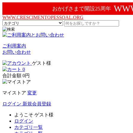
WWW
おかげさまで開設25周年
WWW.CRESCIMENTOPESSOAL.ORG
ご利用案内
お問い合わせ
ゲスト様
0
合計金額
0円
マイストア
変更
ログイン
新規会員登録
ようこそ
ゲスト様
ログイン
カテゴリ一覧