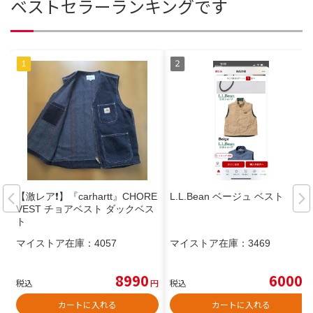
ベストセラーランキングです
【激レア❗】『carhartt』CHORE
L.L.Bean ベージュ ベスト
VEST チョアベスト ダックベス
ト
マイストア在庫：
4057
マイストア在庫：
3469
8990
6000
税込
円
税込
円
カートに入れる
カートに入れる