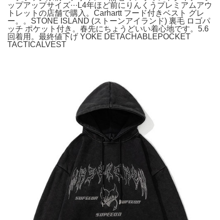
ップアップサイズ···L4年ほど前にりんくうプレミアムアウ
トレットの店舗で購入。Carhartt フード付きベスト グレ
ー。。STONE ISLAND (ストーンアイランド) 裏毛 ロゴパ
ッチ ポケット付き。春先にちょうどいい着心地です。5.6
回着用。最終値下げ YOKE DETACHABLEPOCKET
TACTICALVEST