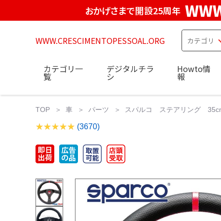
WWW
おかげさまで開設25周年
WWW.CRESCIMENTOPESSOAL.ORG
カテゴリ一
デジタルチラ
Howto情
覧
シ
報
TOP
車
パーツ
スパルコ ステアリング 35cm 
(3670)