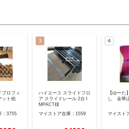
ドプロフィ
ハイエース スライドフロ
【ゆーた
マット他
ア スライドレール 2台 I
し 金華
MPACT様
庫：
3755
マイストア在庫：
1559
マイスト