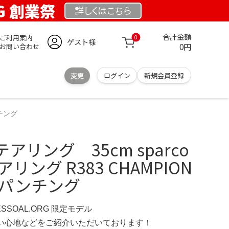
RG 創業祭
詳しくは
こちら
合計金額
ご利用案内
0
ゲスト様
0円
お問い合わせ
変更
ログイン
新規会員登録
ンチング
リング 35cm sparco
リング R383 CHAMPION
 パンチング
ESSOAL.ORG 限定モデル
の使い心地などをご紹介いただいております！