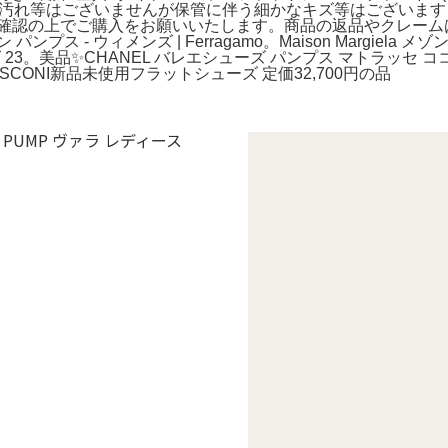
目立ったキズ汚れ等はございませんが保管に伴う細かなキズ等はござ
ご確認の上でご購入をお願いいたします。商品の返品やクレーム
 - ウィメンズ | Ferragamo。Maison Margiela
3。美品✨CHANEL バレエシューズ パンプス マトラッセ ココ
USCONI新品未使用フラットシューズ 定価32,700円の品