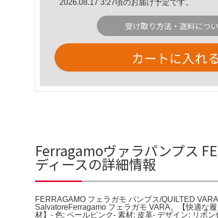
2026.08.17 3:27頃のお届け予定です。
受け取り方法・送料につ
カートに入れ
Ferragamoヴァラパンプス FE
ディースの詳細情報
FERRAGAMO フェラガモ パンプス/QUILTED VARA P
SalvatoreFerragamo フェラガモ VA
材】- 色: ペールピンク- 素材: 皮革- デザイン: リボ