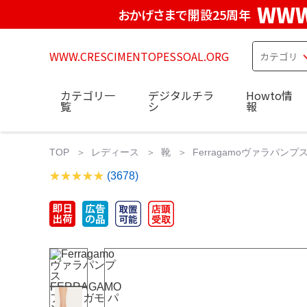
WWW
おかげさまで開設25周年
WWW.CRESCIMENTOPESSOAL.ORG
カテゴリ一
デジタルチラ
Howto情
覧
シ
報
TOP
レディース
靴
Ferragamoヴァラパンプス
(3678)