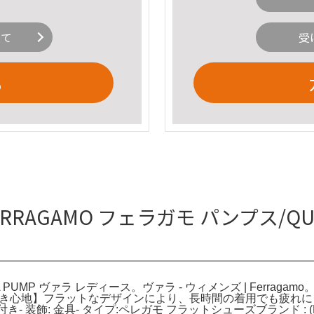
いて
受
る
RRAGAMO フェラガモ パンプス/QUIL
UMP ヴァラ レディース。ヴァラ - ウィメンズ | Ferragamo。VAR
RA。【快適な履き心地】フラットなデザインにより、長時間の着用で
ン付き- 装飾: 金具- タイプ:ペレガモ フラットシューズブランド : (