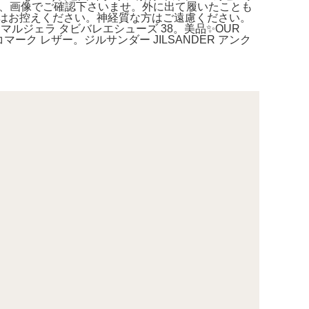
います、画像でご確認下さいませ。外に出て履いたことも
はお控えください。神経質な方はご遠慮ください。
 メゾンマルジェラ タビバレエシューズ 38。美品✨OUR
マーク レザー。ジルサンダー JILSANDER アンク