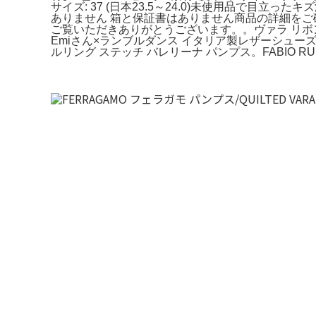
サイズ: 37 (日本23.5～24.0)未使用品で
ありません 箱と保証書はありません商品の詳細を
ご覧いただきありがとうございます。。ヴァラ リボン パンプス
Emiさん×ランブルダンス イタリア製レザーシューズ 2
ルリング ステッチ バレリーナ パンプス。FABIO R