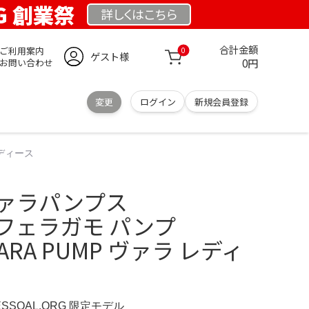
RG 創業祭
詳しくは
こちら
合計金額
ご利用案内
0
ゲスト様
0円
お問い合わせ
変更
ログイン
新規会員登録
レディース
oヴァラパンプス
O フェラガモ パンプ
 VARA PUMP ヴァラ レディ
ESSOAL.ORG 限定モデル