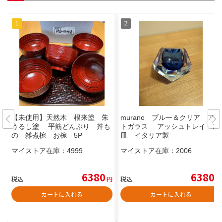
【未使用】天然木 根来塗 朱
murano ブルー＆クリア アー
うるし塗 平筋どんぶり 丼も
トガラス アッシュトレイ 灰
の 雑煮椀 お椀 5P
皿 イタリア製
マイストア在庫：
4999
マイストア在庫：
2006
6380
6380
税込
円
税込
円
カートに入れる
カートに入れる