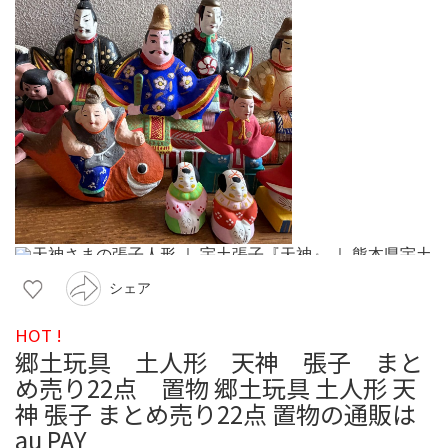
シェア
HOT !
郷土玩具 土人形 天神 張子 まと
め売り22点 置物 郷土玩具 土人形 天
神 張子 まとめ売り22点 置物の通販は
au PAY