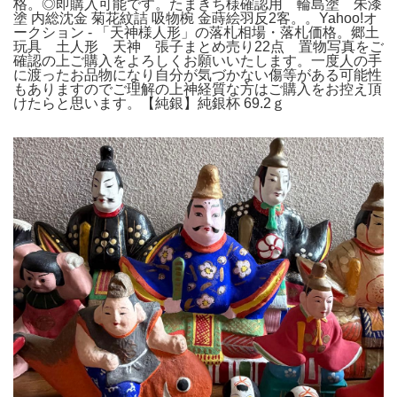
格。◎即購入可能です。たまきち様確認用 輪島塗 朱漆
塗 内総沈金 菊花紋詰 吸物椀 金蒔絵羽反2客。。Yahoo!オ
ークション - 「天神様人形」の落札相場・落札価格。郷土
玩具 土人形 天神 張子まとめ売り22点 置物写真をご
確認の上ご購入をよろしくお願いいたします。一度人の手
に渡ったお品物になり自分が気づかない傷等がある可能性
もありますのでご理解の上神経質な方はご購入をお控え頂
けたらと思います。【純銀】純銀杯 69.2ｇ