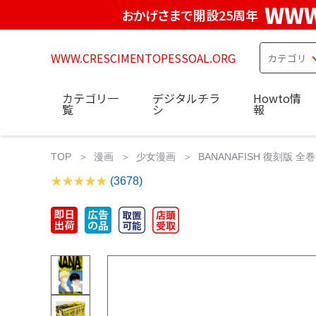
WWW
おかげさまで開設25周年
WWW.CRESCIMENTOPESSOAL.ORG
カテゴリ一
デジタルチラ
Howto情
覧
シ
報
TOP
漫画
少女漫画
BANANAFISH 復刻版 全巻
(3678)