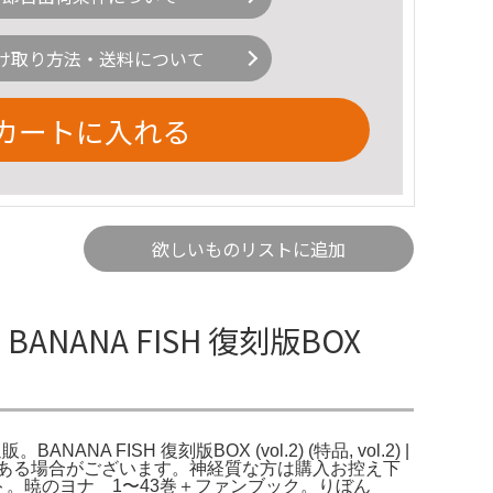
け取り方法・送料について
カートに入れる
欲しいものリストに追加
ANANA FISH 復刻版BOX
。BANANA FISH 復刻版BOX (vol.2) (特品, vol.2) |
等がある場合がございます。神経質な方は購入お控え下
セット。暁のヨナ 1〜43巻＋ファンブック。りぼん