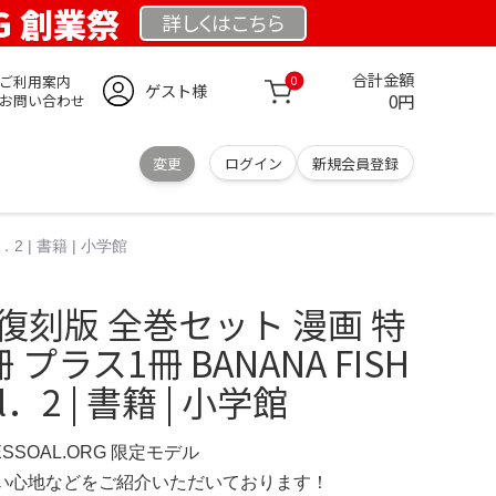
RG 創業祭
詳しくは
こちら
合計金額
ご利用案内
0
ゲスト様
0円
お問い合わせ
変更
ログイン
新規会員登録
2 | 書籍 | 小学館
SH 復刻版 全巻セット 漫画 特
プラス1冊 BANANA FISH
．2 | 書籍 | 小学館
ESSOAL.ORG 限定モデル
の使い心地などをご紹介いただいております！