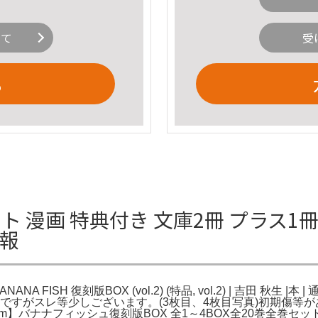
いて
受
る
ット 漫画 特典付き 文庫2冊 プラス1冊 B
情報
A FISH 復刻版BOX (vol.2) (特品, vol.2) | 吉田 秋生 |本 | 通販
ないのですがスレ等少しございます。(3枚目、4枚目写真)初期傷
1m】バナナフィッシュ復刻版BOX 全1～4BOX全20巻全巻