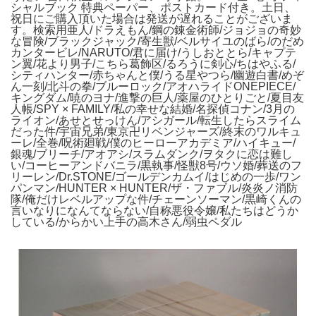
シャルブック 特典ペーパー、ポストカード付き。土日、
祝日にご購入頂いた場合は発送が遅れることがございま
す。検索用亜人/ドラえもん/鋼の錬金術師/ジョジョの奇妙
な冒険/ブラックジャック/寄生獣/ベルサイユのばら/のだめ
カンタービレ/NARUTO/君に届け/うしおととら/キャプテ
ン翼/花より男子/こちら葛飾区/るろうに剣心/ちはやふる/
シティハンター/赤ちゃんと僕/うる星やつら/幽遊白書/めぞ
ん一刻/北斗の拳/ブルーロック/アオハライドONEPIECE/
キングダム/暁のヨナ/進撃の巨人/薬屋のひとりごと/夏目友
人帳/SPY × FAMILY/私の幸せな結婚/名探偵コナン/3月の
ライオン/あせとせっけん/アシガール/転生したらスライム
だった件/宇宙兄弟/東京卍リベンジャーズ/終末のワルキュ
ーレ/全巻/呪術廻戦/僕のヒーローアカデミア/ハイキュー/
銀魂/ブリーチ/アオアシ/スラムダンク/ヲタクに恋は難し
い/コーヒーアンドバニラ/黒執事/怪獣8号/ウソ婚/葬送のフ
リーレン/Dr.STONE/ゴールデンカムイ/はじめの一歩/ワン
パンマン/HUNTER × HUNTER/ザ・ファブル/炎炎ノ消防
隊/俺だけレベルアップな件/チェーンソーマン/黒崎くんの
言いなりになんてならない/自称悪役令嬢/私たちはどうか
している/からかい上手の高木さん/弱虫ペダル