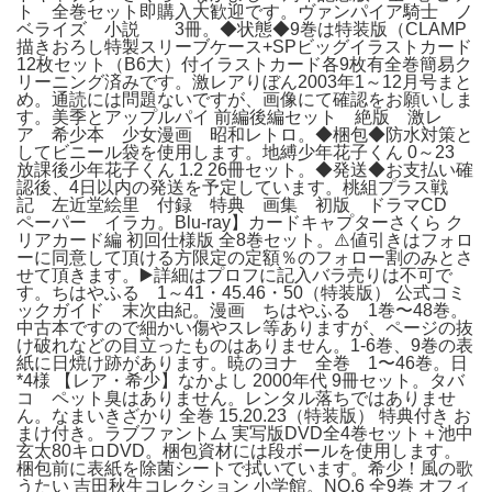
ト 全巻セット即購入大歓迎です。ヴァンパイア騎士 ノ
ベライズ 小説 3冊。◆状態◆9巻は特装版（CLAMP
描きおろし特製スリーブケース+SPビッグイラストカード
12枚セット（B6大）付イラストカード各9枚有全巻簡易ク
リーニング済みです。激レアりぼん2003年1～12月号まと
め。通読には問題ないですが、画像にて確認をお願いしま
す。美季とアップルパイ 前編後編セット 絶版 激レ
ア 希少本 少女漫画 昭和レトロ。◆梱包◆防水対策と
してビニール袋を使用します。地縛少年花子くん 0～23
放課後少年花子くん 1.2 26冊セット。◆発送◆お支払い確
認後、4日以内の発送を予定しています。桃組プラス戦
記 左近堂絵里 付録 特典 画集 初版 ドラマCD
ペーパー イラカ。Blu-ray】カードキャプターさくら ク
リアカード編 初回仕様版 全8巻セット。⚠️値引きはフォロ
ーに同意して頂ける方限定の定額％のフォロー割のみとさ
せて頂きます。▶️詳細はプロフに記入バラ売りは不可で
す。ちはやふる 1～41・45.46・50（特装版） 公式コミ
ックガイド 末次由紀。漫画 ちはやふる 1巻〜48巻。
中古本ですので細かい傷やスレ等ありますが、ページの抜
け破れなどの目立ったものはありません。1-6巻、9巻の表
紙に日焼け跡があります。暁のヨナ 全巻 1〜46巻。日
*4様 【レア・希少】なかよし 2000年代 9冊セット。タバ
コ ペット臭はありません。レンタル落ちではありませ
ん。なまいきざかり 全巻 15.20.23（特装版） 特典付き お
まけ付き。ラブファントム 実写版DVD全4巻セット＋池中
玄太80キロDVD。梱包資材には段ボールを使用します。
梱包前に表紙を除菌シートで拭いています。希少！風の歌
うたい 吉田秋生コレクション 小学館。NO.6 全9巻 オフィ