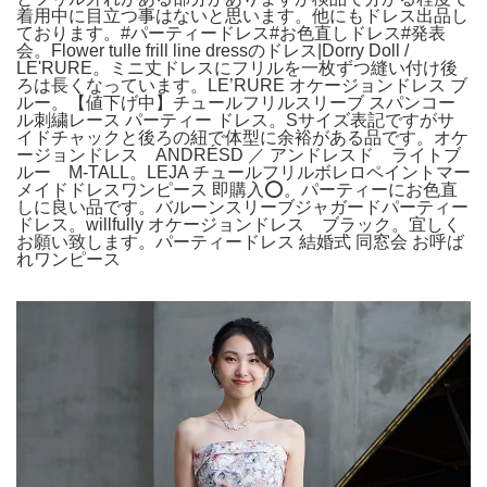
着用中に目立つ事はないと思います。他にもドレス出品し
ております。#パーティードレス#お色直しドレス#発表
会。Flower tulle frill line dressのドレス|Dorry Doll /
LE'RURE。ミニ丈ドレスにフリルを一枚ずつ縫い付け後
ろは長くなっています。LE’RURE オケージョンドレス ブ
ルー。【値下げ中】チュールフリルスリーブ スパンコー
ル刺繍レース パーティー ドレス。Sサイズ表記ですがサ
イドチャックと後ろの紐で体型に余裕がある品です。オケ
ージョンドレス ANDRÉSD ／ アンドレスド ライトブ
ルー M-TALL。LEJA チュールフリルボレロペイントマー
メイドドレスワンピース 即購入⭕️。パーティーにお色直
しに良い品です。バルーンスリーブジャガードパーティー
ドレス。willfully オケージョンドレス ブラック。宜しく
お願い致します。パーティードレス 結婚式 同窓会 お呼ば
れワンピース