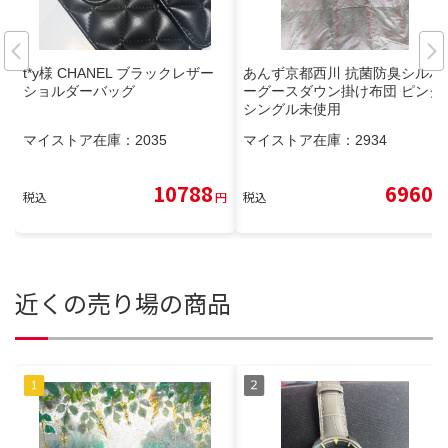
t*y様 CHANEL ブラックレザー
あんず京都西川 抗菌防臭シルバ
ショルダーバッグ
ーグースダウン掛け布団 ピンク
シングル未使用
マイストア在庫：
2035
マイストア在庫：
2934
10788
6960
税込
円
税込
円
近くの売り場の商品