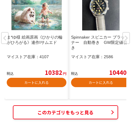
ま*ゆ様 絵画原画《ひかりの輪
Spinnaker スピニカー ブラッド
がひろがる》連作Iサムエド
ナー 自動巻き GW限定値引
き
マイストア在庫：
4107
マイストア在庫：
2586
10382
10440
税込
円
税込
円
カートに入れる
カートに入れる
このカテゴリをもっと見る