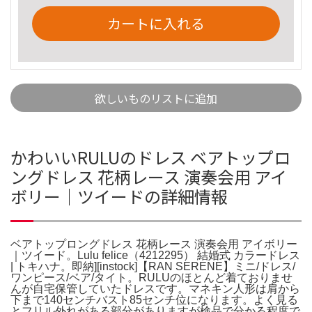
カートに入れる
欲しいものリストに追加
かわいいRULUのドレス ベアトップロ
ングドレス 花柄レース 演奏会用 アイ
ボリー｜ツイードの詳細情報
ベアトップロングドレス 花柄レース 演奏会用 アイボリー
｜ツイード。Lulu felice（4212295） 結婚式 カラードレス
| トキハナ。即納][instock]【RAN SERENE】ミニ/ドレス/
ワンピース/ベア/タイト。RULUのほとんど着ておりませ
んが自宅保管していたドレスです。マネキン人形は肩から
下まで140センチバスト85センチ位になります。よく見る
とフリル外れがある部分がありますが検品で分かる程度で