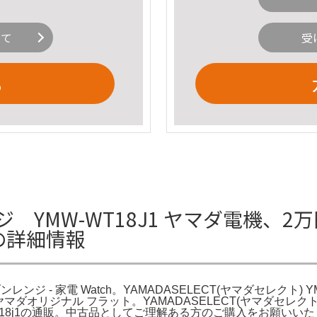
いて
受
る
 YMW-WT18J1 ヤマダ電機、
hの詳細情報
- 家電 Watch。YAMADASELECT(ヤマダセレクト) Y
8J1 ヤマダオリジナル フラット。YAMADASELECT(ヤマダセレ
18j1の通販。中古品としてご理解ある方のご購入をお願いいたし