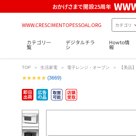
WWW
おかげさまで開設25周年
WWW.CRESCIMENTOPESSOAL.ORG
カテゴリ一
デジタルチラ
Howto情
覧
シ
報
TOP
生活家電
電子レンジ・オーブン
【美品】
(3669)