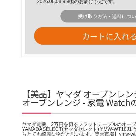
2026.08.08 9:9頃のお届け予定です。
受け取り方法・送料につ
カートに入れ
【美品】ヤマダ オーブンレンジ
オーブンレンジ - 家電 Watc
ヤマダ電機、2万円を切るフラットテーブルのオーブンレンジ 
YAMADASELECT(ヤマダセレクト) YMW-WT1
らとても綺麗な物だと思います。楽天市場】ymw-wt