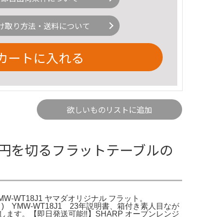
け取り方法・送料について
カートに入れる
欲しいものリストに追加
2万円を切るフラットテーブルの
MW-WT18J1 ヤマダオリジナル フラット。
クト) YMW-WT18J1 23年説明書、箱付き素人目なが
ます。【即日発送可能‼️】SHARP オーブンレンジ