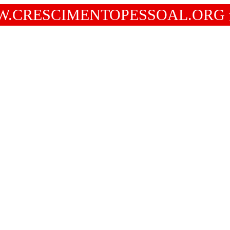
.CRESCIMENTOPESSOAL.OR