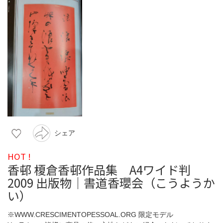
シェア
HOT !
香邨 榎倉香邨作品集 A4ワイド判
2009 出版物｜書道香瓔会（こうようか
い）
※WWW.CRESCIMENTOPESSOAL.ORG 限定モデル