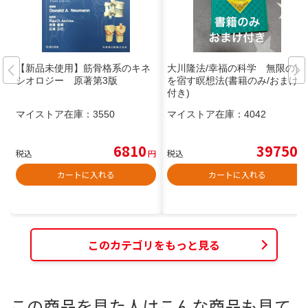
【新品未使用】筋骨格系のキネ
大川隆法/幸福の科学 無限の富
シオロジー 原著第3版
を宿す瞑想法(書籍のみ/おまけ
付き)
マイストア在庫：
3550
マイストア在庫：
4042
6810
39750
税込
円
税込
円
カートに入れる
カートに入れる
このカテゴリをもっと見る
この商品を見た人はこんな商品も見て