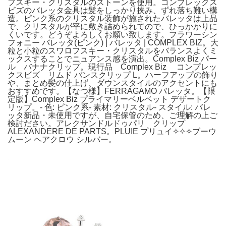
フスキー・クリスタルのストーンを使用。コンプレックス
ビズのバレッタ金具は髪をしっかり挟み、ずれ落ち難い構
造。ピンク系のクリスタル装飾が施されたバレッタは上品
で、クリスタルが平に敷き詰められてので、ひっかかりに
くいです。どうぞよろしくお願い致します。フラワーシン
フォニー バレッタ(ピンク) | バレッタ | COMPLEX BIZ。大
粒と小粒のスワロフスキー・クリスタルをバランスよくミ
ックスすることでニュアンス感を演出。Complex Biz パー
ル バナナクリップ。現行品 Complex Biz コンプレッ
クスビズ リムド バンスクリップ L。ハーフアップの飾り
や、まとめ髪の仕上げ、ダウンスタイルのアクセントにも
おすすめです。【なつ様】FERRAGAMO バレッタ。【限
定版】Complex Biz プライマリーベルベット デザートク
リップ。- 色: ピンク系- 素材: クリスタル- スタイル: バレ
ッタ新品・未使用ですが、自宅保管のため、ご理解の上ご
検討ださい。アレクサンドルドゥパリ クリップ
ALEXANDERE DE PARTS。PLUIE プリュイ✧✧✧ブーウ
ムーン ヘアクロウ シルバー。