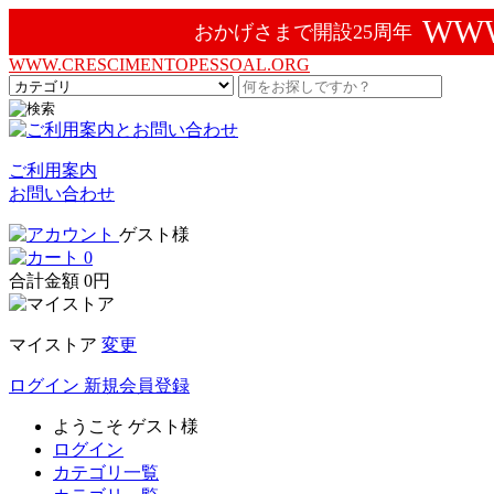
WWW
おかげさまで開設25周年
WWW.CRESCIMENTOPESSOAL.ORG
ご利用案内
お問い合わせ
ゲスト様
0
合計金額
0円
マイストア
変更
ログイン
新規会員登録
ようこそ
ゲスト様
ログイン
カテゴリ一覧