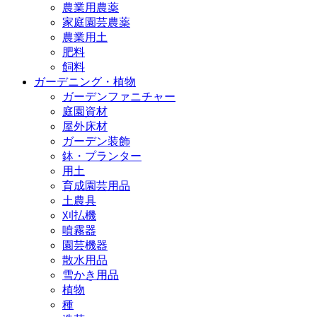
農業用農薬
家庭園芸農薬
農業用土
肥料
飼料
ガーデニング・植物
ガーデンファニチャー
庭園資材
屋外床材
ガーデン装飾
鉢・プランター
用土
育成園芸用品
土農具
刈払機
噴霧器
園芸機器
散水用品
雪かき用品
植物
種