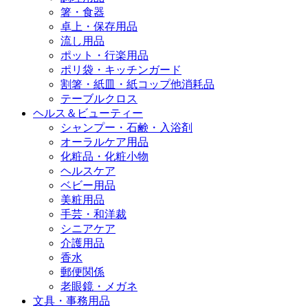
箸・食器
卓上・保存用品
流し用品
ポット・行楽用品
ポリ袋・キッチンガード
割箸・紙皿・紙コップ他消耗品
テーブルクロス
ヘルス＆ビューティー
シャンプー・石鹸・入浴剤
オーラルケア用品
化粧品・化粧小物
ヘルスケア
ベビー用品
美粧用品
手芸・和洋裁
シニアケア
介護用品
香水
郵便関係
老眼鏡・メガネ
文具・事務用品