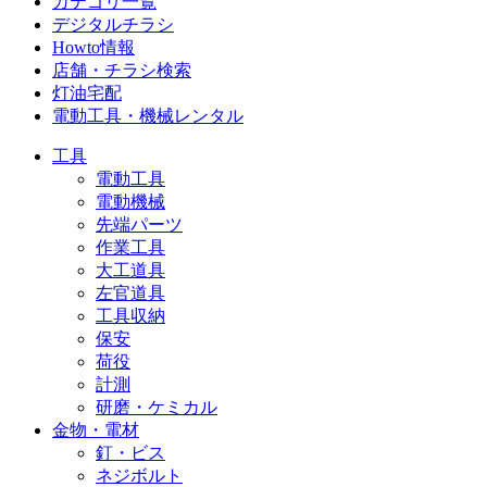
カテゴリ一覧
デジタルチラシ
Howto情報
店舗・チラシ検索
灯油宅配
電動工具・機械レンタル
工具
電動工具
電動機械
先端パーツ
作業工具
大工道具
左官道具
工具収納
保安
荷役
計測
研磨・ケミカル
金物・電材
釘・ビス
ネジボルト