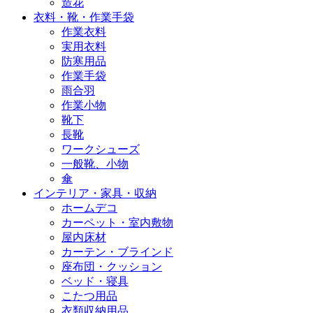
造花
衣料・靴・作業手袋
作業衣料
実用衣料
防寒用品
作業手袋
雨合羽
作業小物
靴下
長靴
ワークシューズ
一般靴、小物
傘
インテリア・家具・収納
ホームデコ
カーペット・室内敷物
屋内床材
カーテン・ブラインド
座布団・クッション
ベッド・寝具
こたつ用品
衣類収納用品