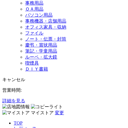
事務用品
ＯＡ用品
パソコン用品
事務機器・店舗用品
オフィス家具・収納
ファイル
ノート・伝票・封筒
慶弔・賞状用品
筆記・学童用品
ルーペ・拡大鏡
喫煙具
ＤＩＹ書籍
キャンセル
営業時間:
詳細を見る
マイストア
変更
TOP