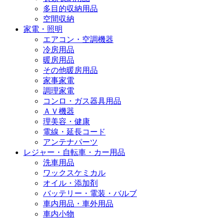
多目的収納用品
空間収納
家電・照明
エアコン・空調機器
冷房用品
暖房用品
その他暖房用品
家事家電
調理家電
コンロ・ガス器具用品
ＡＶ機器
理美容・健康
電線・延長コード
アンテナパーツ
レジャー・自転車・カー用品
洗車用品
ワックスケミカル
オイル・添加剤
バッテリー・電装・バルブ
車内用品・車外用品
車内小物