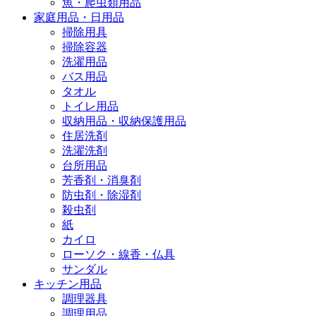
魚・爬虫類用品
家庭用品・日用品
掃除用具
掃除容器
洗濯用品
バス用品
タオル
トイレ用品
収納用品・収納保護用品
住居洗剤
洗濯洗剤
台所用品
芳香剤・消臭剤
防虫剤・除湿剤
殺虫剤
紙
カイロ
ローソク・線香・仏具
サンダル
キッチン用品
調理器具
調理用品