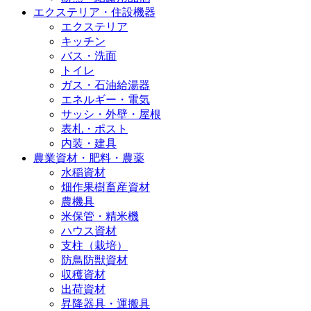
エクステリア・住設機器
エクステリア
キッチン
バス・洗面
トイレ
ガス・石油給湯器
エネルギー・電気
サッシ・外壁・屋根
表札・ポスト
内装・建具
農業資材・肥料・農薬
水稲資材
畑作果樹畜産資材
農機具
米保管・精米機
ハウス資材
支柱（栽培）
防鳥防獣資材
収穫資材
出荷資材
昇降器具・運搬具