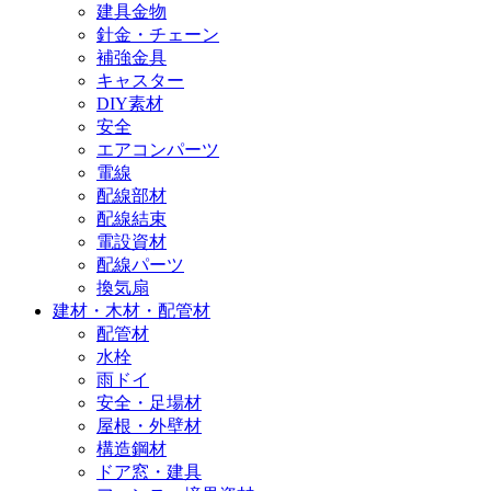
建具金物
針金・チェーン
補強金具
キャスター
DIY素材
安全
エアコンパーツ
電線
配線部材
配線結束
電設資材
配線パーツ
換気扇
建材・木材・配管材
配管材
水栓
雨ドイ
安全・足場材
屋根・外壁材
構造鋼材
ドア窓・建具