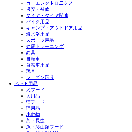
カーエレクトロ二クス
保安・補修
タイヤ・タイヤ関連
バイク用品
キャンプ・アウトドア用品
海水浴用品
スポーツ用品
健康トレーニング
釣具
自転車
自転車用品
玩具
シーズン玩具
ペット用品
犬フード
犬用品
猫フード
猫用品
小動物
鳥・昆虫
魚・爬虫類フード