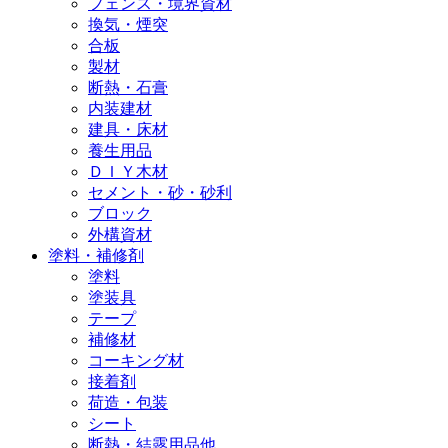
フェンス・境界資材
換気・煙突
合板
製材
断熱・石膏
内装建材
建具・床材
養生用品
ＤＩＹ木材
セメント・砂・砂利
ブロック
外構資材
塗料・補修剤
塗料
塗装具
テープ
補修材
コーキング材
接着剤
荷造・包装
シート
断熱・結露用品他