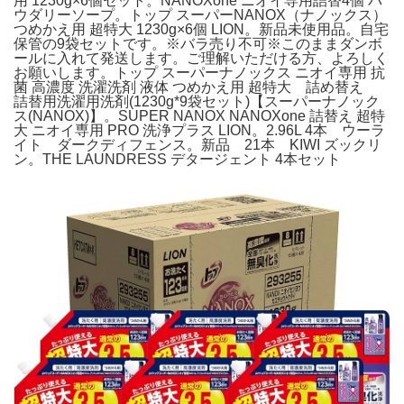
用 1230g×6個セット。NANOXone ニオイ専用詰替4個 パ
ウダリーソープ。トップ スーパーNANOX（ナノックス）
つめかえ用 超特大 1230g×6個 LION。新品未使用品。自宅
保管の9袋セットです。※バラ売り不可※このままダンボ
ールに入れて発送します。ご理解いただける方、よろしく
お願いします。トップ スーパーナノックス ニオイ専用 抗
菌 高濃度 洗濯洗剤 液体 つめかえ用 超特大 詰め替え
詰替用洗濯用洗剤(1230g*9袋セット)【スーパーナノック
ス(NANOX)】。SUPER NANOX NANOXone 詰替え 超特
大 ニオイ専用 PRO 洗浄プラス LION。2.96L 4本 ウーラ
イト ダークディフェンス。新品 21本 KIWI ズックリ
ン。THE LAUNDRESS デタージェント 4本セット