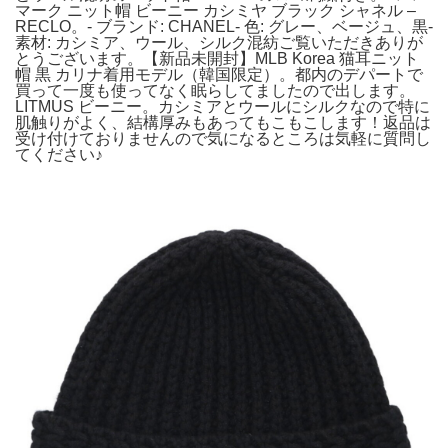
マーク ニット帽 ビーニー カシミヤ ブラック シャネル –
RECLO。- ブランド: CHANEL- 色: グレー、ベージュ、黒-
素材: カシミア、ウール、シルク混紡ご覧いただきありが
とうございます。【新品未開封】MLB Korea 猫耳ニット
帽 黒 カリナ着用モデル（韓国限定）。都内のデパートで
買って一度も使ってなく眠らしてましたので出します。
LITMUS ビーニー。カシミアとウールにシルクなので特に
肌触りがよく、結構厚みもあってもこもこします！返品は
受け付けておりませんので気になるところは気軽に質問し
てください♪