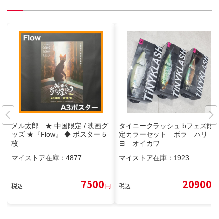
メル太郎 ★ 中国限定 / 映画グ
タイニークラッシュ bフェス限
ッズ ★『Flow』 ◆ ポスター 5
定カラーセット ボラ ハリ
枚
ヨ オイカワ
マイストア在庫：
4877
マイストア在庫：
1923
7500
20900
税込
円
税込
円