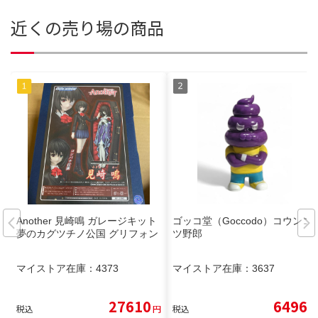
近くの売り場の商品
Another 見崎鳴 ガレージキット
ゴッコ堂（Goccodo）コウンコ
夢のカグツチノ公国 グリフォン
ツ野郎
マイストア在庫：
4373
マイストア在庫：
3637
27610
6496
税込
円
税込
円