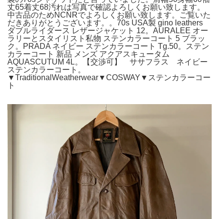
丈65着丈68汚れは写真で確認よろしくお願い致します。
中古品のためNCNRでよろしくお願い致します。ご覧いた
だきありがとうございます。。70s USA製 gino leathers
ダブルライダース レザージャケット 12。AURALEE オー
ラリーとスタイリスト私物 ステンカラーコート 5 ブラッ
ク。PRADA ネイビー ステンカラーコート Tg.50。ステン
カラーコート 新品 メンズ アクアスキュータム
AQUASCUTUM 4L。【交渉可】 ササフラス ネイビー
ステンカラーコート。
▼TraditionalWeatherwear▼COSWAY▼ステンカラーコー
ト