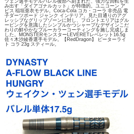
ツェン選手モデルバレル後部へ刻まれた、強力な回転を生
み出す「ダイアゴナルカット」が特徴的。ユニコーン ア
ビス 稲垣亜衣モデル。Coca-Cola コカ・コーラ 非売品 電
子ダーツボード ジャンク インテリア。見た目通りのアグ
レッシブなグリップゾーンに対し、フロントエリアはグル
ーピングを意識したシンプルかつシャープなデザインこだ
わりの鮮やかなブルーカラーコーティングを施し完成しま
した。MONSTERモンスターLEVERETレベレット16.5g
佐々木沙綾香選手モデル。【RedDragon】 ピーターライ
ト コラ 23g スティール。