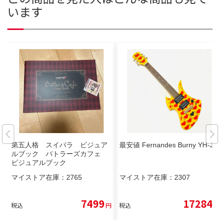
います
第五人格 スイパラ ビジュア
最安値 Fernandes Burny YH-JR
ルブック バトラーズカフェ
ビジュアルブック
マイストア在庫：
2765
マイストア在庫：
2307
7499
17284
税込
円
税込
円