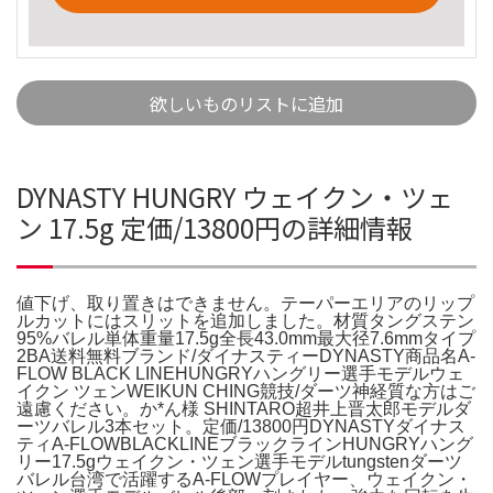
欲しいものリストに追加
DYNASTY HUNGRY ウェイクン・ツェ
ン 17.5g 定価/13800円の詳細情報
値下げ、取り置きはできません。テーパーエリアのリップ
ルカットにはスリットを追加しました。材質タングステン
95%バレル単体重量17.5g全長43.0mm最大径7.6mmタイプ
2BA送料無料ブランド/ダイナスティーDYNASTY商品名A-
FLOW BLACK LINEHUNGRYハングリー選手モデルウェ
イクン ツェンWEIKUN CHING競技/ダーツ神経質な方はご
遠慮ください。か*ん様 SHINTARO超井上晋太郎モデルダ
ーツバレル3本セット。定価/13800円DYNASTYダイナス
ティA-FLOWBLACKLINEブラックラインHUNGRYハング
リー17.5gウェイクン・ツェン選手モデルtungstenダーツ
バレル台湾で活躍するA-FLOWプレイヤー、ウェイクン・