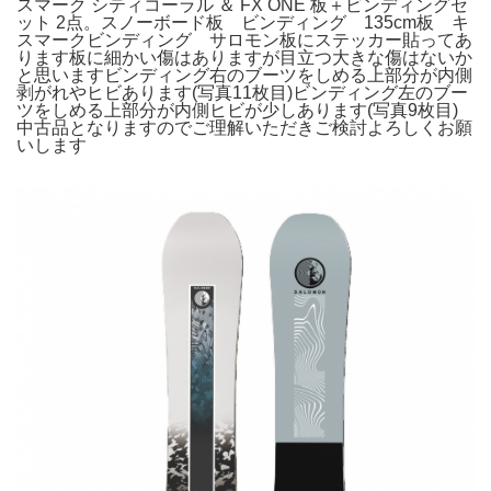
スマーク シティコーラル ＆ FX ONE 板＋ビンディングセ
ット 2点。スノーボード板 ビンディング 135cm板 キ
スマークビンディング サロモン板にステッカー貼ってあ
ります板に細かい傷はありますが目立つ大きな傷はないか
と思いますビンディング右のブーツをしめる上部分が内側
剥がれやヒビあります(写真11枚目)ビンディング左のブー
ツをしめる上部分が内側ヒビが少しあります(写真9枚目)
中古品となりますのでご理解いただきご検討よろしくお願
いします