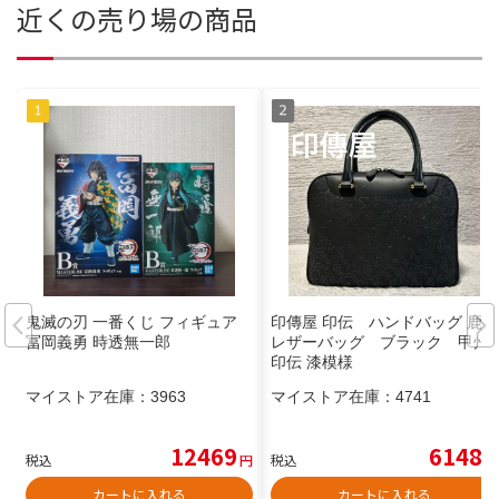
近くの売り場の商品
鬼滅の刃 一番くじ フィギュア
印傳屋 印伝 ハンドバッグ 鹿革
冨岡義勇 時透無一郎
レザーバッグ ブラック 甲州
印伝 漆模様
マイストア在庫：
3963
マイストア在庫：
4741
12469
6148
税込
円
税込
円
カートに入れる
カートに入れる