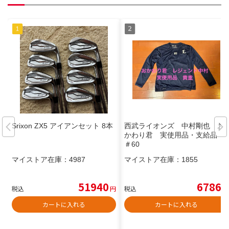
Srixon ZX5 アイアンセット 8本
西武ライオンズ 中村剛也 お
かわり君 実使用品・支給品
＃60
マイストア在庫：
4987
マイストア在庫：
1855
51940
6786
税込
円
税込
円
カートに入れる
カートに入れる