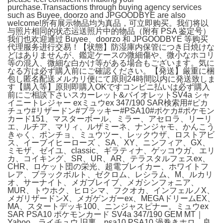
purchase.Transactions through buying agency services
such as Buyee, doorzo and JPGOODBYE are also
welcome!所有展示物品均为真品，可立即购买。我们将以
与照片相同的状态运送照片中的物品（附有 PSA 鉴定号）
我们也欢迎通过 Buyee、doorzo 和 JPGOODBYE 等购买
代理服务进行交易！【状態】防湿庫内保管につき日焼けな
どはありませんが、鑑定ケースの微細傷や、微小なホコリ
等の混入、微細な白かけ等がある場合もございます。気に
なる方は必ず購入前にご確認ください。【発送】厳重に梱
包し匿名配送メルカリ便にて原則24時間以内に発送致しま
す【購入等】原則即購入OKですコンビニ払いは必ず購入
前にご相談下さいスカーレット&バイオレットSV4a シャ
イニートレジャー exミュウex 347/190 SAR検索用#ピカ
チュウ#リザードン#ブラッキー#PSA10#ポケカ#ポケモン
カード151、マスターボール、ミラー、アセロラ、リーリ
エ、ルチア、マリィ、ルザミーネ、ナンジャモ、かんこう
きゃく、ポンチョ、ミュウツー、レックウザ、ロストアビ
ス、イーブイヒーローズ 、SA、XY、ニンフィア、GX、
ミモザ、ゼイユ、classic、ギラティナ、ゲッコウガ、エリ
カ、コイキング、SR、UR、AR、テラスタルフェスex、
CHR、ロケット団の栄光、超電ブレイカー、ホワイトフ
レア、ブラックボルト、ゼクロム、レシラム、M、ルカリ
オ、サーナイト、メガブレイブ、メガシンフォニア、
MUR、トウホク、ヒロシマ、フクオカ、インフェルノX、
メガリザードンX、メガゲンガーex、MEGAドリームEX、
MA、スタートデッキ100、ニンジャスピナー。ミュウex
SAR PSA10 ポケモンカード SV4a 347/190 GEM MT｜
Yahoo。ライチュウ 旧裏 psa10 PSA10 渦巻きホロ 良